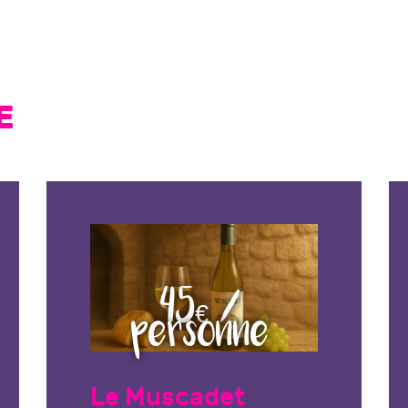
E
45€ /
personne
Le Muscadet