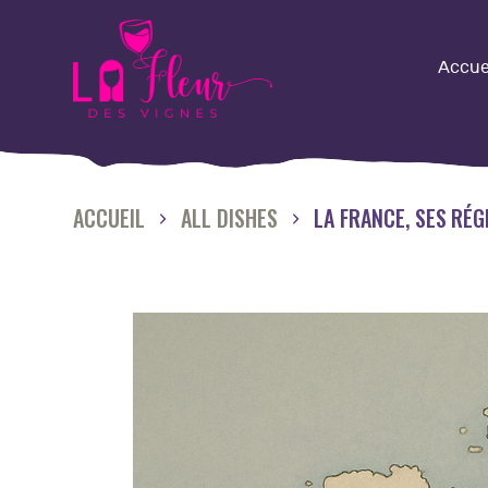
A
Accue
L
Q
ACCUEIL
ALL DISHES
LA FRANCE, SES RÉG
L
N
O
M
É