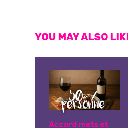
YOU MAY ALSO LIK
50€ /
personne
Accord mets et