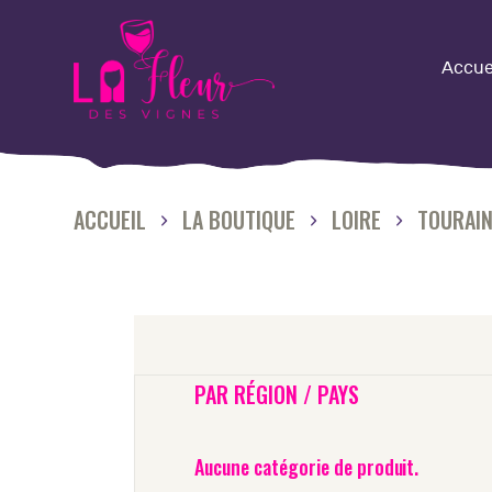
A
Accue
L
Q
ACCUEIL
LA BOUTIQUE
LOIRE
TOURAIN
L
N
O
PAR RÉGION / PAYS
M
Aucune catégorie de produit.
É