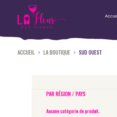
A
Accue
L
Q
ACCUEIL
LA BOUTIQUE
SUD OUEST
L
N
O
PAR RÉGION / PAYS
M
Aucune catégorie de produit.
É