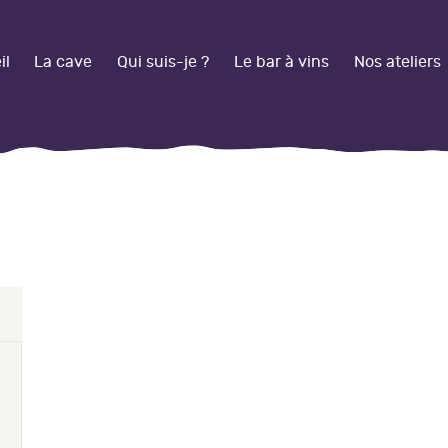
CCUEIL
il
La cave
Qui suis-je ?
Le bar à vins
Nos ateliers
A CAVE
UI SUIS-JE ?
E BAR À VINS
BOUTIQUE EN LIGNE
OS ATELIERS
FFRE PRO
ARIAGES /
VÉNEMENTS