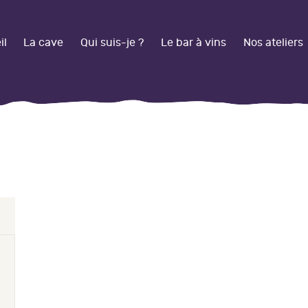
CCUEIL
il
La cave
Qui suis-je ?
Le bar à vins
Nos ateliers
A CAVE
UI SUIS-JE ?
E BAR À VINS
BOUTIQUE EN LIGNE
OS ATELIERS
FFRE PRO
ARIAGES /
VÉNEMENTS