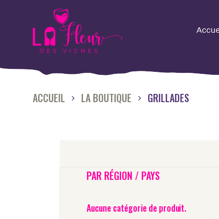
A
Accue
L
Q
ACCUEIL
LA BOUTIQUE
GRILLADES
L
N
O
PAR RÉGION / PAYS
M
Aucune catégorie de produit.
É